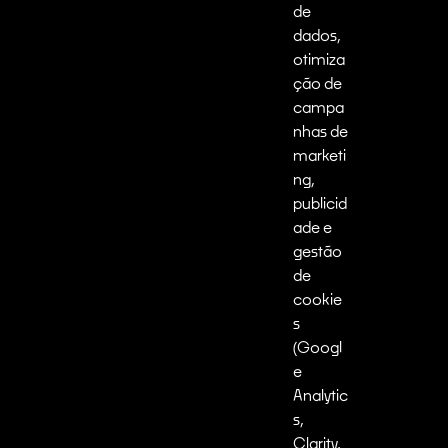
de
dados,
otimiza
ção de
campa
nhas de
marketi
ng,
publicid
ade e
gestão
de
cookie
s
(Googl
e
Analytic
s,
Clarity,