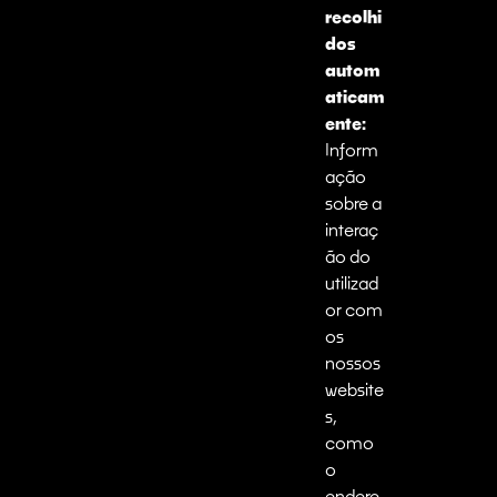
recolhi
dos
autom
aticam
ente:
Inform
ação
sobre a
interaç
ão do
utilizad
or com
os
nossos
website
s,
como
o
endere