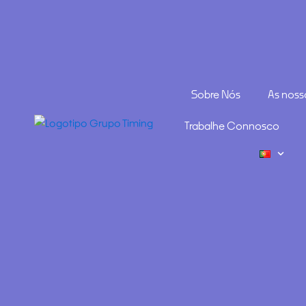
Sobre Nós
As noss
Trabalhe Connosco