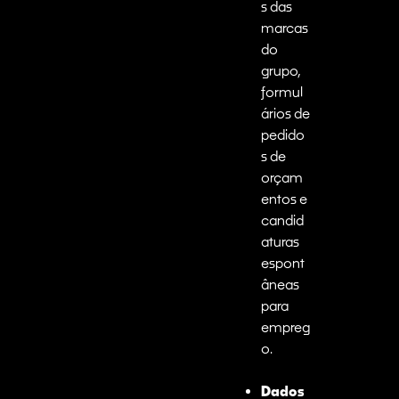
s das
marcas
do
grupo,
formul
ários de
pedido
s de
orçam
entos e
candid
aturas
espont
âneas
para
empreg
o.
Dados