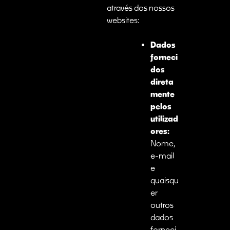
através dos nossos
websites:
Dados
forneci
dos
direta
mente
pelos
utilizad
ores:
Nome,
e-mail
e
quaisqu
er
outros
dados
forneci