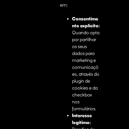
em:
Consentime
nto explícito:
Quando opta
por partilhar
os seus
dados para
marketing e
comunicaçõ
es, através do
plugin de
cookies e da
checkbox
nos
formulários.
Interesse
legítimo: