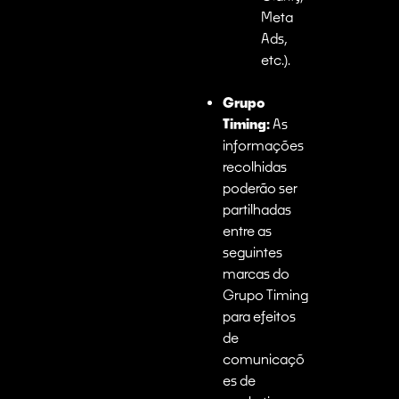
Meta
Ads,
etc.).
Grupo
Timing:
As
informações
recolhidas
poderão ser
partilhadas
entre as
seguintes
marcas do
Grupo Timing
para efeitos
de
comunicaçõ
es de