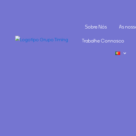
Sobre Nós
As noss
Trabalhe Connosco