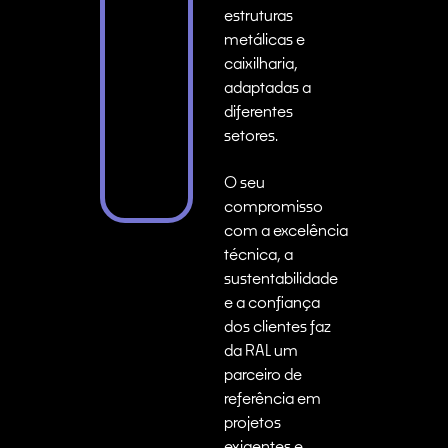
estruturas
metálicas e
caixilharia,
adaptadas a
diferentes
setores.
O seu
compromisso
com a excelência
técnica, a
sustentabilidade
e a confiança
dos clientes faz
da RAL um
parceiro de
referência em
projetos
exigentes e