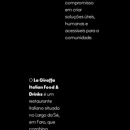
compromisso
em criar
soluções úteis,
humanas e
acessíveis para a
comunidade.
O
La Giraffa
Italian Food &
Drinks
é um
restaurante
italiano situado
no Largo da Sé,
em Faro, que
combina