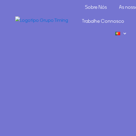
Sobre Nós
As noss
Trabalhe Connosco