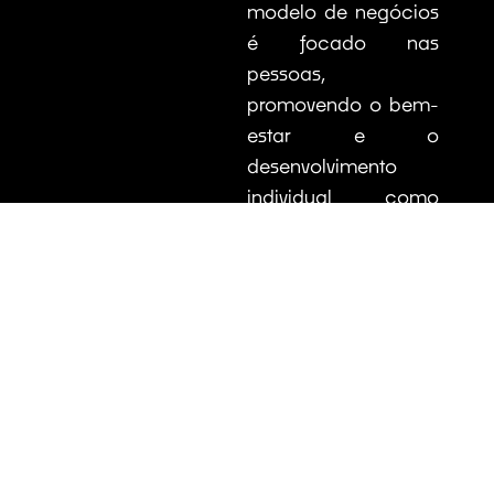
modelo de negócios
é focado nas
pessoas,
promovendo o bem-
estar e o
desenvolvimento
individual como
pilares centrais.
Temos como missão
superar as
expectativas de
clientes,
colaboradores e
parceiros, mantendo
sempre um elevado