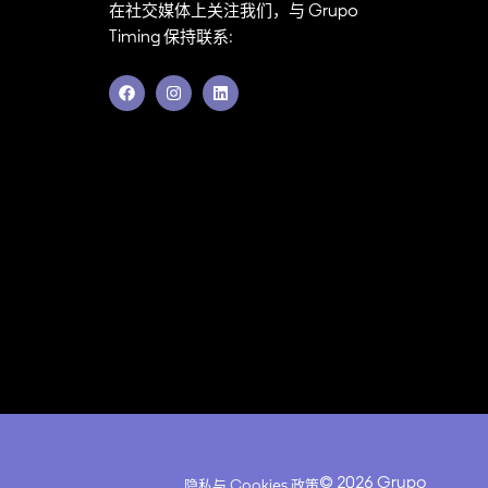
在社交媒体上关注我们，与 Grupo
Timing 保持联系:
F
I
L
a
n
i
c
s
n
e
t
k
b
a
e
o
g
d
o
r
i
k
a
n
m
© 2026 Grupo
隐私与 Cookies 政策