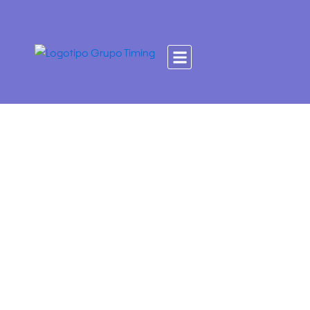
Skip
to
content
Sobre a Missão
Porquê a China?